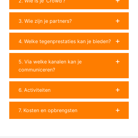
2. Wie is je ‘Crowd’?
3. Wie zijn je partners?
4. Welke tegenprestaties kan je bieden?
5. Via welke kanalen kan je
communiceren?
6. Activiteiten
7. Kosten en opbrengsten