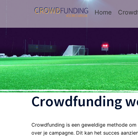
Spring
naar
Home
Crowdf
inhoud
Crowdfunding w
Crowdfunding is een geweldige methode om ge
over je campagne. Dit kan het succes aanzien