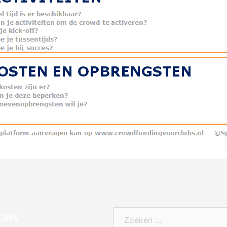
Zoeken
ONS
naar: